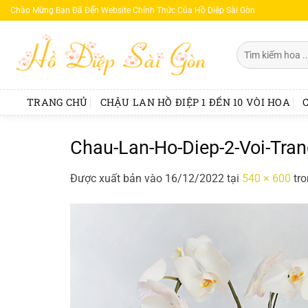
Bỏ
Chào Mừng Bạn Đã Đến Website Chính Thức Của Hồ Diệp Sài Gòn
qua
nội
Tìm
dung
kiếm:
TRANG CHỦ
CHẬU LAN HỒ ĐIỆP 1 ĐẾN 10 VÒI HOA
Chau-Lan-Ho-Diep-2-Voi-Tra
Được xuất bản vào
16/12/2022
tại
540 × 600
tr