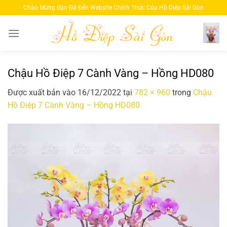
Bỏ
Chào Mừng Bạn Đã Đến Website Chính Thức Của Hồ Diệp Sài Gòn
qua
nội
dung
Chậu Hồ Điệp 7 Cành Vàng – Hồng HD080
Được xuất bản vào
16/12/2022
tại
782 × 960
trong
Chậu
Hồ Điệp 7 Cành Vàng – Hồng HD080