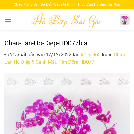
Bỏ
Chào Mừng Bạn Đã Đến Website Chính Thức Của Hồ Diệp Sài Gòn
qua
nội
dung
Chau-Lan-Ho-Diep-HD077bia
Được xuất bản vào
17/12/2022
tại
861 × 960
trong
Chậu
Lan Hồ Điệp 5 Cành Màu Tím Đốm HD077