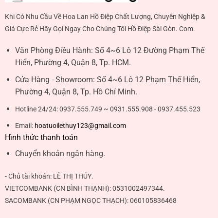
Khi Có Nhu Cầu Về Hoa Lan Hồ Điệp Chất Lượng, Chuyên Nghiệp &
Giá Cực Rẻ Hãy Gọi Ngay Cho Chúng Tôi Hồ Điệp Sài Gòn. Com.
Văn Phòng Điều Hành:
Số 4~6 Lô 12 Đường Phạm Thế
Hiển, Phường 4, Quận 8, Tp. HCM.
Cửa Hàng - Showroom:
Số 4~6 Lô 12 Phạm Thế Hiển,
Phường 4, Quận 8, Tp. Hồ Chí Minh.
Hotline 24/24:
0937.555.749 ~ 0931.555.908 - 0937.455.523
Email:
hoatuoilethuy123@gmail.com
Hình thức thanh toán
Chuyển khoản ngân hàng.
- Chủ tài khoản:
LÊ THỊ THÚY
.
VIETCOMBANK (CN BÌNH THẠNH):
0531002497344
.
SACOMBANK (CN PHẠM NGỌC THẠCH):
060105836468