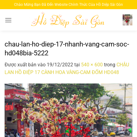
Bỏ
Chào Mừng Bạn Đã Đến Website Chính Thức Của Hồ Diệp Sài Gòn
qua
nội
dung
chau-lan-ho-diep-17-nhanh-vang-cam-soc-
hd048bia-5222
Được xuất bản vào
19/12/2022
tại
540 × 600
trong
CHẬU
LAN HỒ ĐIỆP 17 CÀNH HOA VÀNG-CAM ĐỐM HD048