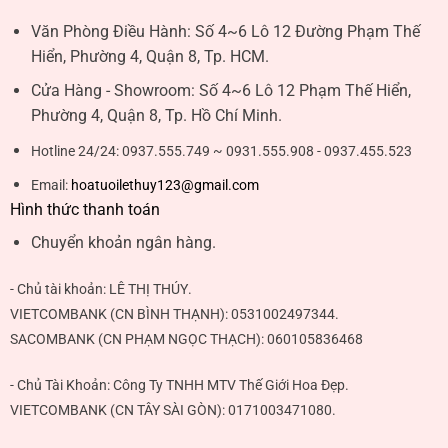
Văn Phòng Điều Hành:
Số 4~6 Lô 12 Đường Phạm Thế
Hiển, Phường 4, Quận 8, Tp. HCM.
Cửa Hàng - Showroom:
Số 4~6 Lô 12 Phạm Thế Hiển,
Phường 4, Quận 8, Tp. Hồ Chí Minh.
Hotline 24/24:
0937.555.749 ~ 0931.555.908 - 0937.455.523
Email:
hoatuoilethuy123@gmail.com
Hình thức thanh toán
Chuyển khoản ngân hàng.
- Chủ tài khoản:
LÊ THỊ THÚY
.
VIETCOMBANK (CN BÌNH THẠNH):
0531002497344
.
SACOMBANK (CN PHẠM NGỌC THẠCH):
060105836468
- Chủ Tài Khoản: Công Ty TNHH MTV Thế Giới Hoa Đẹp.
VIETCOMBANK (CN TÂY SÀI GÒN):
0171003471080
.