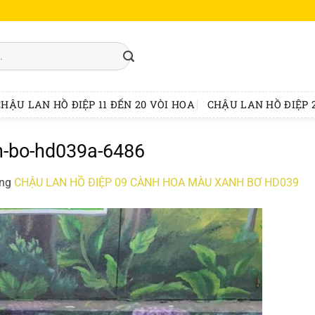
CHẬU LAN HỒ ĐIỆP 11 ĐẾN 20 VÒI HOA
CHẬU LAN HỒ ĐIỆP 2
nh-bo-hd039a-6486
ong
CHẬU LAN HỒ ĐIỆP 09 CÀNH HOA MÀU XANH BƠ HD039