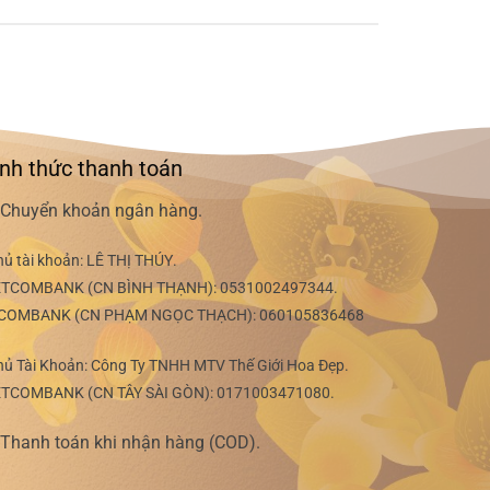
nh thức thanh toán
Chuyển khoản ngân hàng.
hủ tài khoản:
LÊ THỊ THÚY
.
ETCOMBANK (CN BÌNH THẠNH):
0531002497344
.
COMBANK (CN PHẠM NGỌC THẠCH):
060105836468
hủ Tài Khoản: Công Ty TNHH MTV Thế Giới Hoa Đẹp.
ETCOMBANK (CN TÂY SÀI GÒN):
0171003471080
.
Thanh toán khi nhận hàng (COD).