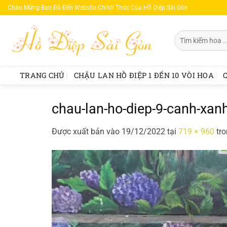
Bỏ
Chào Mừng Bạn Đã Đến Website Chính Thức Của Hồ Diệp Sài Gòn
qua
nội
Tìm
dung
kiếm:
TRANG CHỦ
CHẬU LAN HỒ ĐIỆP 1 ĐẾN 10 VÒI HOA
chau-lan-ho-diep-9-canh-xa
Được xuất bản vào
19/12/2022
tại
719 × 960
tr