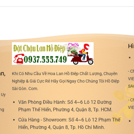
Hì
- C
n,
Khi Có Nhu Cầu Về Hoa Lan Hồ Điệp Chất Lượng, Chuyên
VI
Nghiệp & Giá Cực Rẻ Hãy Gọi Ngay Cho Chúng Tôi Hồ Điệp
SA
Sài Gòn. Com.
 Uy
- C
Văn Phòng Điều Hành:
Số 4~6 Lô 12 Đường
VI
Phạm Thế Hiển, Phường 4, Quận 8, Tp. HCM.
ợng
Cửa Hàng - Showroom:
Số 4~6 Lô 12 Phạm Thế
Hiển, Phường 4, Quận 8, Tp. Hồ Chí Minh.