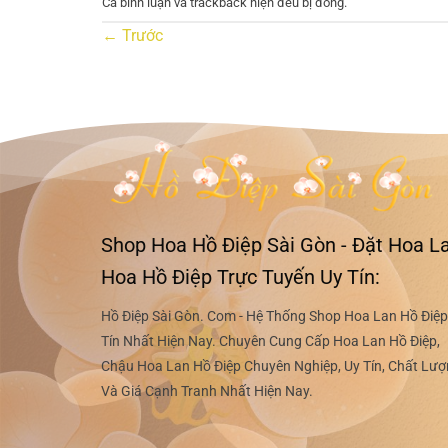
Cả bình luận và trackback hiện đều bị đóng.
←
Trước
Shop Hoa Hồ Điệp Sài Gòn - Đặt Hoa La
Hoa Hồ Điệp Trực Tuyến Uy Tín:
Hồ Điệp Sài Gòn. Com - Hệ Thống Shop Hoa Lan Hồ Điệp
Tín Nhất Hiện Nay. Chuyên Cung Cấp Hoa Lan Hồ Điệp,
Chậu Hoa Lan Hồ Điệp Chuyên Nghiệp, Uy Tín, Chất Lư
Và Giá Cạnh Tranh Nhất Hiện Nay.