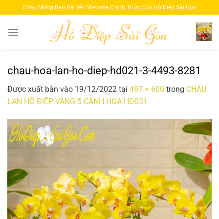
Bỏ
Chào Mừng Bạn Đã Đến Website Chính Thức Của Hồ Diệp Sài Gòn
qua
nội
dung
chau-hoa-lan-ho-diep-hd021-3-4493-8281
Được xuất bản vào
19/12/2022
tại
497 × 600
trong
CHẬU
LAN HỒ ĐIỆP VÀNG 5 CÀNH HOA HD031