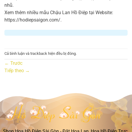
nhũ.
Xem thêm nhiều mẫu Chậu Lan Hồ Điệp tại Website:
https://hodiepsaigon.com/.
Cả bình luận và trackback hiện đều bị đóng.
←
Trước
Tiếp theo
→
Shop Hoa Hồ Điệp Sài Gòn - Đặt Hoa Lan, Hoa Hồ Điệp Trực