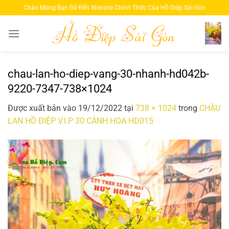
Bỏ
Chào Mừng Bạn Đã Đến Website Chính Thức Của Hồ Diệp Sài Gòn
qua
nội
dung
chau-lan-ho-diep-vang-30-nhanh-hd042b-
9220-7347-738×1024
Được xuất bản vào
19/12/2022
tại
738 × 1024
trong
CHẬU
LAN HỒ ĐIỆP V.I.P 30 CÀNH HOA HD015