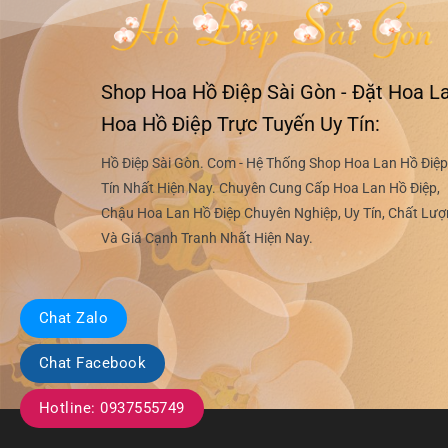
Shop Hoa Hồ Điệp Sài Gòn - Đặt Hoa La
Hoa Hồ Điệp Trực Tuyến Uy Tín:
Hồ Điệp Sài Gòn. Com - Hệ Thống Shop Hoa Lan Hồ Điệp
Tín Nhất Hiện Nay. Chuyên Cung Cấp Hoa Lan Hồ Điệp,
Chậu Hoa Lan Hồ Điệp Chuyên Nghiệp, Uy Tín, Chất Lư
Và Giá Cạnh Tranh Nhất Hiện Nay.
Chat Zalo
Chat Facebook
Hotline: 0937555749