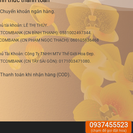
nh thức thanh toán
Chuyển khoản ngân hàng.
hủ tài khoản:
LÊ THỊ THÚY
.
ETCOMBANK (CN BÌNH THẠNH):
0531002497344
.
COMBANK (CN PHẠM NGỌC THẠCH):
060105836468
hủ Tài Khoản: Công Ty TNHH MTV Thế Giới Hoa Đẹp.
ETCOMBANK (CN TÂY SÀI GÒN):
0171003471080
.
Thanh toán khi nhận hàng (COD).
0937455523
(chạm để gọi đặt hoa)