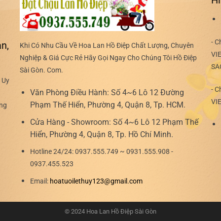
Hì
- C
n,
Khi Có Nhu Cầu Về Hoa Lan Hồ Điệp Chất Lượng, Chuyên
VI
Nghiệp & Giá Cực Rẻ Hãy Gọi Ngay Cho Chúng Tôi Hồ Điệp
SA
Sài Gòn. Com.
 Uy
- C
Văn Phòng Điều Hành:
Số 4~6 Lô 12 Đường
VI
Phạm Thế Hiển, Phường 4, Quận 8, Tp. HCM.
ợng
Cửa Hàng - Showroom:
Số 4~6 Lô 12 Phạm Thế
Hiển, Phường 4, Quận 8, Tp. Hồ Chí Minh.
Hotline 24/24:
0937.555.749 ~ 0931.555.908 -
0937.455.523
Email:
hoatuoilethuy123@gmail.com
© 2024 Hoa Lan Hồ Điệp Sài Gòn