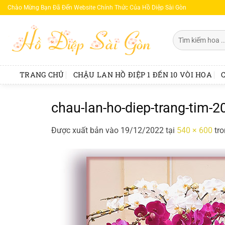
Bỏ
Chào Mừng Bạn Đã Đến Website Chính Thức Của Hồ Diệp Sài Gòn
qua
nội
Tìm
dung
kiếm:
TRANG CHỦ
CHẬU LAN HỒ ĐIỆP 1 ĐẾN 10 VÒI HOA
chau-lan-ho-diep-trang-tim-
Được xuất bản vào
19/12/2022
tại
540 × 600
tr