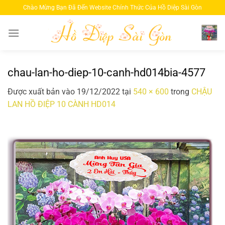
Bỏ
Chào Mừng Bạn Đã Đến Website Chính Thức Của Hồ Diệp Sài Gòn
qua
nội
dung
chau-lan-ho-diep-10-canh-hd014bia-4577
Được xuất bản vào
19/12/2022
tại
540 × 600
trong
CHẬU
LAN HỒ ĐIỆP 10 CÀNH HD014