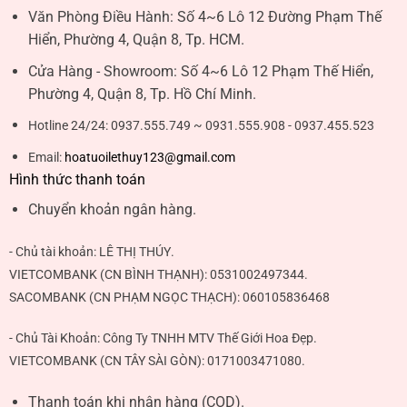
Văn Phòng Điều Hành:
Số 4~6 Lô 12 Đường Phạm Thế
Hiển, Phường 4, Quận 8, Tp. HCM.
Cửa Hàng - Showroom:
Số 4~6 Lô 12 Phạm Thế Hiển,
Phường 4, Quận 8, Tp. Hồ Chí Minh.
Hotline 24/24:
0937.555.749 ~ 0931.555.908 - 0937.455.523
Email:
hoatuoilethuy123@gmail.com
Hình thức thanh toán
Chuyển khoản ngân hàng.
- Chủ tài khoản:
LÊ THỊ THÚY
.
VIETCOMBANK (CN BÌNH THẠNH):
0531002497344
.
SACOMBANK (CN PHẠM NGỌC THẠCH):
060105836468
- Chủ Tài Khoản: Công Ty TNHH MTV Thế Giới Hoa Đẹp.
VIETCOMBANK (CN TÂY SÀI GÒN):
0171003471080
.
Thanh toán khi nhận hàng (COD).