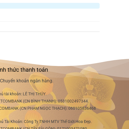
nh thức thanh toán
Chuyển khoản ngân hàng.
hủ tài khoản:
LÊ THỊ THÚY
.
ETCOMBANK (CN BÌNH THẠNH):
0531002497344
.
COMBANK (CN PHẠM NGỌC THẠCH):
060105836468
hủ Tài Khoản: Công Ty TNHH MTV Thế Giới Hoa Đẹp.
ETCOMBANK (CN TÂY SÀI GÒN):
0171003471080
.