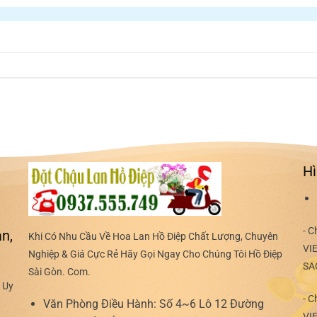
Hì
- C
n,
Khi Có Nhu Cầu Về Hoa Lan Hồ Điệp Chất Lượng, Chuyên
VI
Nghiệp & Giá Cực Rẻ Hãy Gọi Ngay Cho Chúng Tôi Hồ Điệp
SA
Sài Gòn. Com.
 Uy
- C
Văn Phòng Điều Hành:
Số 4~6 Lô 12 Đường
VI