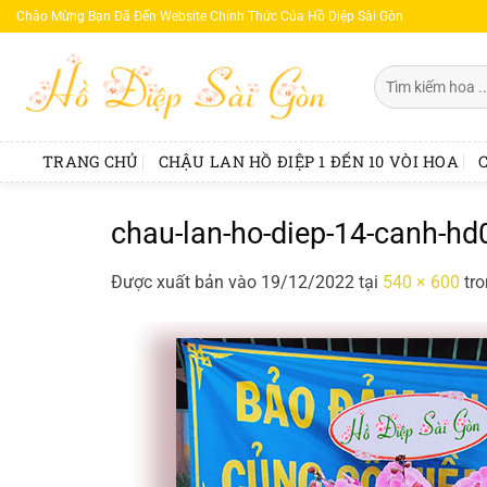
Bỏ
Chào Mừng Bạn Đã Đến Website Chính Thức Của Hồ Diệp Sài Gòn
qua
nội
Tìm
dung
kiếm:
TRANG CHỦ
CHẬU LAN HỒ ĐIỆP 1 ĐẾN 10 VÒI HOA
chau-lan-ho-diep-14-canh-h
Được xuất bản vào
19/12/2022
tại
540 × 600
tr