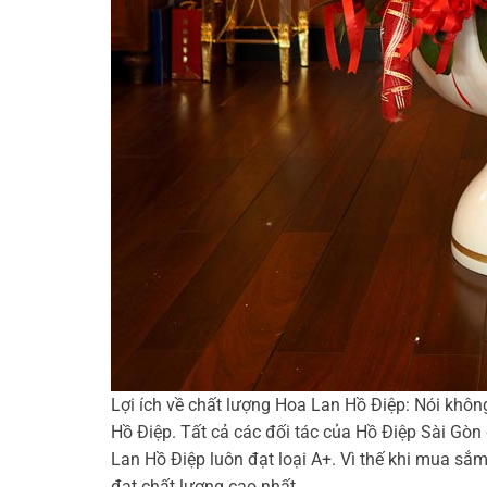
Lợi ích về chất lượng Hoa Lan Hồ Điệp: Nói khôn
Hồ Điệp. Tất cả các đối tác của Hồ Điệp Sài Gòn
Lan Hồ Điệp luôn đạt loại A+. Vì thế khi mua sắ
đạt chất lượng cao nhất.