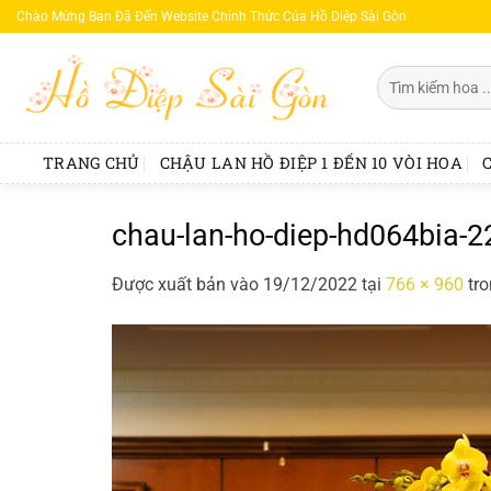
Bỏ
Chào Mừng Bạn Đã Đến Website Chính Thức Của Hồ Diệp Sài Gòn
qua
nội
Tìm
dung
kiếm:
TRANG CHỦ
CHẬU LAN HỒ ĐIỆP 1 ĐẾN 10 VÒI HOA
chau-lan-ho-diep-hd064bia-2
Được xuất bản vào
19/12/2022
tại
766 × 960
tr