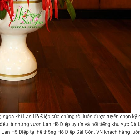
g ngoa khi Lan Hồ Điệp của chúng tôi luôn được tuyển chọn kỹ 
 đều là những vườn Lan Hồ Điệp uy tín và nổi tiếng khu vực Đà 
m Lan Hồ Điệp tại hệ thống Hồ Điệp Sài Gòn. VN khách hàng luô