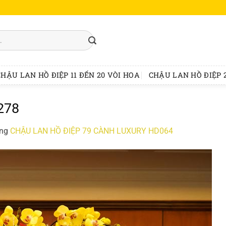
CHẬU LAN HỒ ĐIỆP 11 ĐẾN 20 VÒI HOA
CHẬU LAN HỒ ĐIỆP 2
278
ong
CHẬU LAN HỒ ĐIỆP 79 CÀNH LUXURY HD064