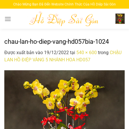
Bỏ
Chào Mừng Bạn Đã Đến Website Chính Thức Của Hồ Diệp Sài Gòn
qua
nội
dung
chau-lan-ho-diep-vang-hd057bia-1024
Được xuất bản vào
19/12/2022
tại
540 × 600
trong
CHẬU
LAN HỒ ĐIỆP VÀNG 5 NHÁNH HOA HD057