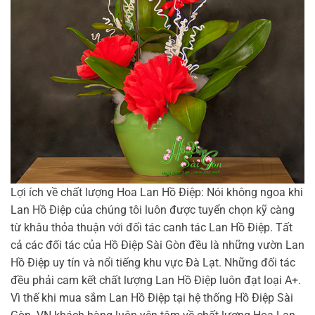
Lợi ích về chất lượng Hoa Lan Hồ Điệp: Nói không ngoa khi
Lan Hồ Điệp của chúng tôi luôn được tuyển chọn kỹ càng
từ khâu thỏa thuận với đối tác canh tác Lan Hồ Điệp. Tất
cả các đối tác của Hồ Điệp Sài Gòn đều là những vườn Lan
Hồ Điệp uy tín và nổi tiếng khu vực Đà Lạt. Những đối tác
đều phải cam kết chất lượng Lan Hồ Điệp luôn đạt loại A+.
Vì thế khi mua sắm Lan Hồ Điệp tại hệ thống Hồ Điệp Sài