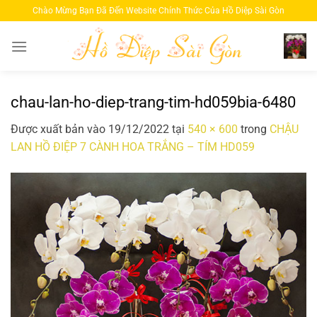
Bỏ
Chào Mừng Bạn Đã Đến Website Chính Thức Của Hồ Diệp Sài Gòn
qua
nội
dung
chau-lan-ho-diep-trang-tim-hd059bia-6480
Được xuất bản vào
19/12/2022
tại
540 × 600
trong
CHẬU
LAN HỒ ĐIỆP 7 CÀNH HOA TRẮNG – TÍM HD059