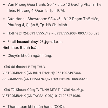
Văn Phòng Điều Hành:
Số 4~6 Lô 12 Đường Phạm Thế
Hiển, Phường 4, Quận 8, Tp. HCM.
Cửa Hàng - Showroom:
Số 4~6 Lô 12 Phạm Thế Hiển,
Phường 4, Quận 8, Tp. Hồ Chí Minh.
Hotline 24/24:
0937.555.749 ~ 0931.555.908 - 0937.455.523
Email:
hoatuoilethuy123@gmail.com
Hình thức thanh toán
Chuyển khoản ngân hàng.
- Chủ tài khoản:
LÊ THỊ THÚY
.
VIETCOMBANK (CN BÌNH THẠNH):
0531002497344
.
SACOMBANK (CN PHẠM NGỌC THẠCH):
060105836468
- Chủ Tài Khoản: Công Ty TNHH MTV Thế Giới Hoa Đẹp.
VIETCOMBANK (CN TÂY SÀI GÒN):
0171003471080
.
Thanh toán khi nhận hàng (COD).