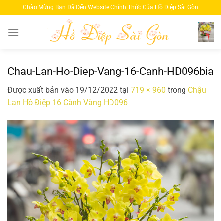
Bỏ
Chào Mừng Bạn Đã Đến Website Chính Thức Của Hồ Diệp Sài Gòn
qua
nội
dung
Chau-Lan-Ho-Diep-Vang-16-Canh-HD096bia
Được xuất bản vào
19/12/2022
tại
719 × 960
trong
Chậu
Lan Hồ Điệp 16 Cành Vàng HD096