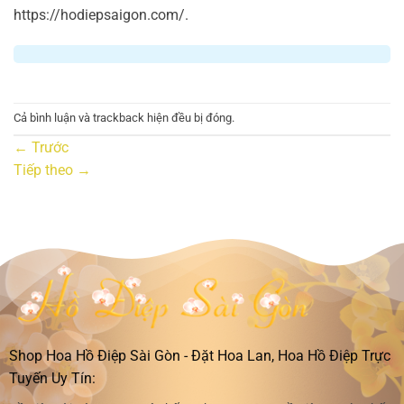
https://hodiepsaigon.com/.
Cả bình luận và trackback hiện đều bị đóng.
←
Trước
Tiếp theo
→
Shop Hoa Hồ Điệp Sài Gòn - Đặt Hoa Lan, Hoa Hồ Điệp Trực
Tuyến Uy Tín: