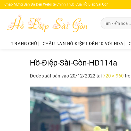
Bỏ
Chào Mừng Bạn Đã Đến Website Chính Thức Của Hồ Diệp Sài Gòn
qua
nội
Tìm
dung
kiếm:
TRANG CHỦ
CHẬU LAN HỒ ĐIỆP 1 ĐẾN 10 VÒI HOA
Hồ-Điệp-Sài-Gòn-HD114a
Được xuất bản vào
20/12/2022
tại
720 × 960
tr