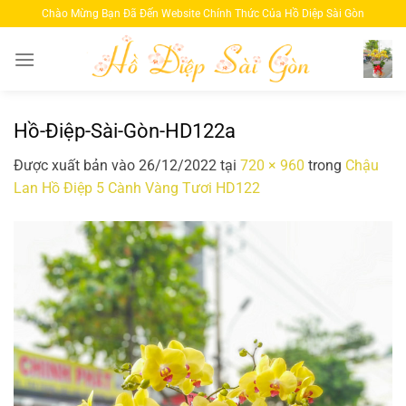
Bỏ
Chào Mừng Bạn Đã Đến Website Chính Thức Của Hồ Diệp Sài Gòn
qua
nội
dung
Hồ-Điệp-Sài-Gòn-HD122a
Được xuất bản vào
26/12/2022
tại
720 × 960
trong
Chậu
Lan Hồ Điệp 5 Cành Vàng Tươi HD122