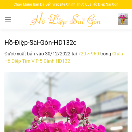
Bỏ
Chào Mừng Bạn Đã Đến Website Chính Thức Của Hồ Diệp Sài Gòn
qua
nội
dung
Hồ-Điệp-Sài-Gòn-HD132c
Được xuất bản vào
30/12/2022
tại
720 × 960
trong
Chậu
Hồ Điệp Tím VIP 5 Cành HD132