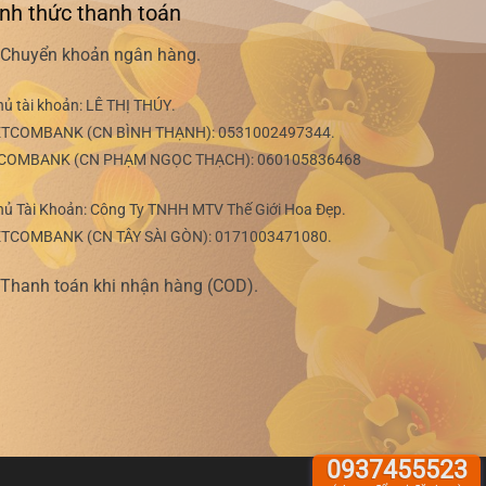
nh thức thanh toán
Chuyển khoản ngân hàng.
hủ tài khoản:
LÊ THỊ THÚY
.
ETCOMBANK (CN BÌNH THẠNH):
0531002497344
.
COMBANK (CN PHẠM NGỌC THẠCH):
060105836468
hủ Tài Khoản: Công Ty TNHH MTV Thế Giới Hoa Đẹp.
ETCOMBANK (CN TÂY SÀI GÒN):
0171003471080
.
Thanh toán khi nhận hàng (COD).
0937455523