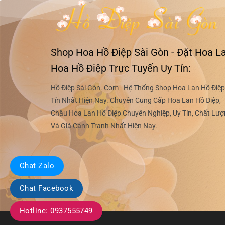
Shop Hoa Hồ Điệp Sài Gòn - Đặt Hoa La
Hoa Hồ Điệp Trực Tuyến Uy Tín:
Hồ Điệp Sài Gòn. Com - Hệ Thống Shop Hoa Lan Hồ Điệp
Tín Nhất Hiện Nay. Chuyên Cung Cấp Hoa Lan Hồ Điệp,
Chậu Hoa Lan Hồ Điệp Chuyên Nghiệp, Uy Tín, Chất Lư
Và Giá Cạnh Tranh Nhất Hiện Nay.
Chat Zalo
Chat Facebook
Hotline: 0937555749