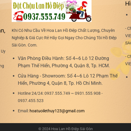
Hì
- C
n,
Khi Có Nhu Cầu Về Hoa Lan Hồ Điệp Chất Lượng, Chuyên
VI
Nghiệp & Giá Cực Rẻ Hãy Gọi Ngay Cho Chúng Tôi Hồ Điệp
SA
Sài Gòn. Com.
 Uy
- C
Văn Phòng Điều Hành:
Số 4~6 Lô 12 Đường
VI
Phạm Thế Hiển, Phường 4, Quận 8, Tp. HCM.
ợng
Cửa Hàng - Showroom:
Số 4~6 Lô 12 Phạm Thế
Hiển, Phường 4, Quận 8, Tp. Hồ Chí Minh.
Hotline 24/24:
0937.555.749 ~ 0931.555.908 -
0937.455.523
Email:
hoatuoilethuy123@gmail.com
© 2024 Hoa Lan Hồ Điệp Sài Gòn