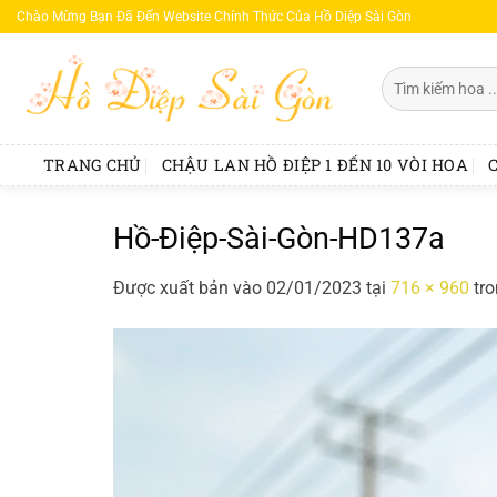
Bỏ
Chào Mừng Bạn Đã Đến Website Chính Thức Của Hồ Diệp Sài Gòn
qua
nội
Tìm
dung
kiếm:
TRANG CHỦ
CHẬU LAN HỒ ĐIỆP 1 ĐẾN 10 VÒI HOA
Hồ-Điệp-Sài-Gòn-HD137a
Được xuất bản vào
02/01/2023
tại
716 × 960
tr