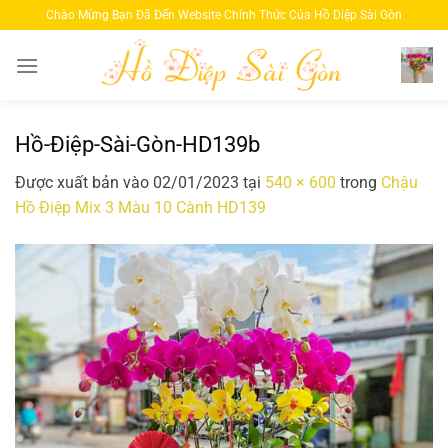
Bỏ
Chào Mừng Bạn Đã Đến Website Chính Thức Của Hồ Diệp Sài Gòn
qua
nội
dung
Hồ-Điệp-Sài-Gòn-HD139b
Được xuất bản vào
02/01/2023
tại
540 × 600
trong
Chậu
Hồ Điệp Mix 3 Màu 10 Cành HD139