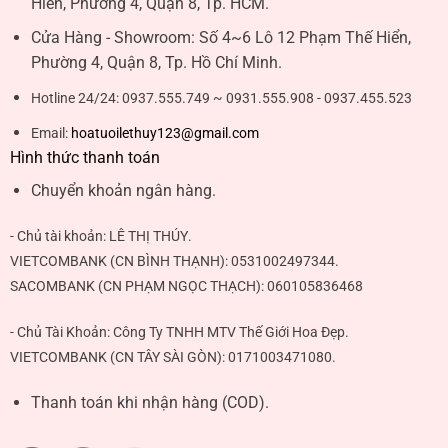
Hiển, Phường 4, Quận 8, Tp. HCM.
Cửa Hàng - Showroom:
Số 4~6 Lô 12 Phạm Thế Hiển,
Phường 4, Quận 8, Tp. Hồ Chí Minh.
Hotline 24/24:
0937.555.749 ~ 0931.555.908 - 0937.455.523
Email:
hoatuoilethuy123@gmail.com
Hình thức thanh toán
Chuyển khoản ngân hàng.
- Chủ tài khoản:
LÊ THỊ THÚY
.
VIETCOMBANK (CN BÌNH THẠNH):
0531002497344
.
SACOMBANK (CN PHẠM NGỌC THẠCH):
060105836468
- Chủ Tài Khoản: Công Ty TNHH MTV Thế Giới Hoa Đẹp.
VIETCOMBANK (CN TÂY SÀI GÒN):
0171003471080
.
Thanh toán khi nhận hàng (COD).