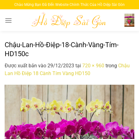
Bỏ
Chào Mừng Bạn Đã Đến Website Chính Thức Của Hồ Diệp Sài Gòn
qua
nội
dung
Chậu-Lan-Hồ-Điệp-18-Cành-Vàng-Tím-
HD150c
Được xuất bản vào
29/12/2023
tại
720 × 960
trong
Chậu
Lan Hồ Điệp 18 Cành Tím Vàng HD150