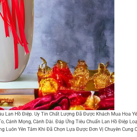
ậu Lan Hồ Điệp. Uy Tín Chất Lượng Đã Được Khách Mua Hoa Y
o, Cánh Mọng, Cành Dài. Đáp Ứng Tiêu Chuẩn Lan Hồ Điệp Loạ
g Luôn Yên Tâm Khi Đã Chọn Lựa Được Đơn Vị Chuyên Cung Cấ