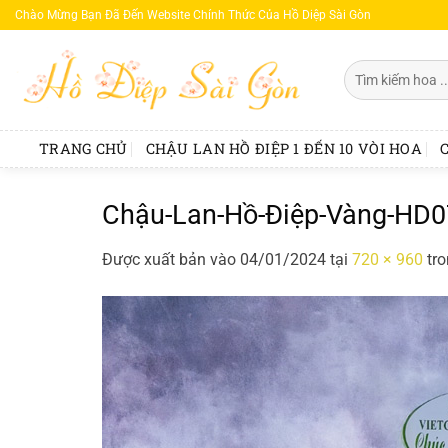
Bỏ
Chào Mừng Bạn Đã Đến Website Chính Thức Của Hồ Diệp Sài Gòn
qua
nội
Tìm
dung
kiếm:
TRANG CHỦ
CHẬU LAN HỒ ĐIỆP 1 ĐẾN 10 VÒI HOA
Chậu-Lan-Hồ-Điệp-Vàng-HD
Được xuất bản vào
04/01/2024
tại
720 × 960
tr