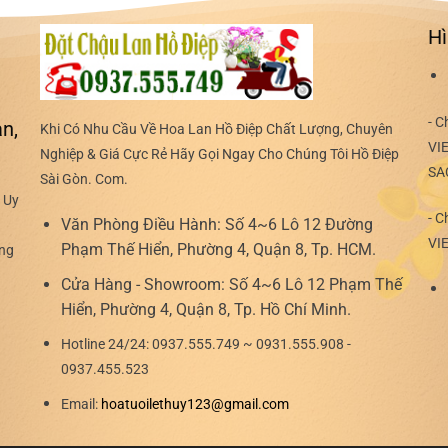
Hì
- C
n,
Khi Có Nhu Cầu Về Hoa Lan Hồ Điệp Chất Lượng, Chuyên
VI
Nghiệp & Giá Cực Rẻ Hãy Gọi Ngay Cho Chúng Tôi Hồ Điệp
SA
Sài Gòn. Com.
 Uy
- C
Văn Phòng Điều Hành:
Số 4~6 Lô 12 Đường
VI
Phạm Thế Hiển, Phường 4, Quận 8, Tp. HCM.
ợng
Cửa Hàng - Showroom:
Số 4~6 Lô 12 Phạm Thế
Hiển, Phường 4, Quận 8, Tp. Hồ Chí Minh.
Hotline 24/24:
0937.555.749 ~ 0931.555.908 -
0937.455.523
Email:
hoatuoilethuy123@gmail.com