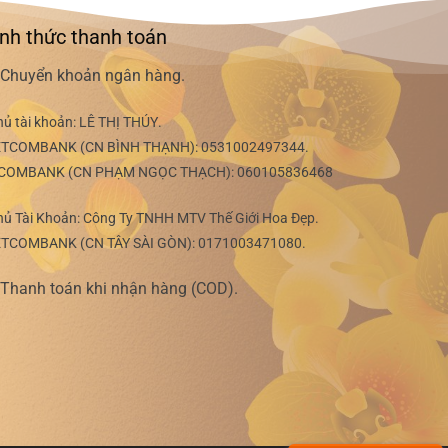
nh thức thanh toán
Chuyển khoản ngân hàng.
hủ tài khoản:
LÊ THỊ THÚY
.
ETCOMBANK (CN BÌNH THẠNH):
0531002497344
.
COMBANK (CN PHẠM NGỌC THẠCH):
060105836468
hủ Tài Khoản: Công Ty TNHH MTV Thế Giới Hoa Đẹp.
ETCOMBANK (CN TÂY SÀI GÒN):
0171003471080
.
Thanh toán khi nhận hàng (COD).