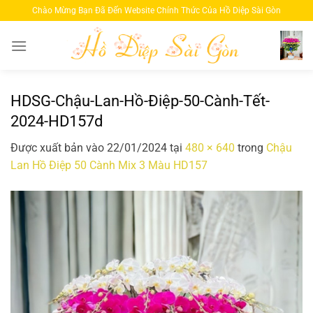
Bỏ
Chào Mừng Bạn Đã Đến Website Chính Thức Của Hồ Diệp Sài Gòn
qua
nội
dung
HDSG-Chậu-Lan-Hồ-Điệp-50-Cành-Tết-
2024-HD157d
Được xuất bản vào
22/01/2024
tại
480 × 640
trong
Chậu
Lan Hồ Điệp 50 Cành Mix 3 Màu HD157