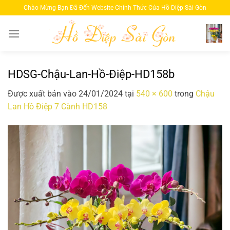
Bỏ
Chào Mừng Bạn Đã Đến Website Chính Thức Của Hồ Diệp Sài Gòn
qua
nội
dung
HDSG-Chậu-Lan-Hồ-Điệp-HD158b
Được xuất bản vào
24/01/2024
tại
540 × 600
trong
Chậu
Lan Hồ Điệp 7 Cành HD158