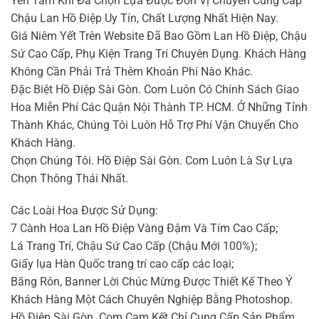
Yên Tâm Khi Đã Chọn Lựa Được Đơn Vị Chuyên Cung Cấp
Chậu Lan Hồ Điệp Uy Tín, Chất Lượng Nhất Hiện Nay.
Giá Niêm Yết Trên Website Đã Bao Gồm Lan Hồ Điệp, Chậu
Sứ Cao Cấp, Phụ Kiện Trang Trí Chuyên Dụng. Khách Hàng
Không Cần Phải Trả Thêm Khoản Phí Nào Khác.
Đặc Biệt Hồ Điệp Sài Gòn. Com Luôn Có Chính Sách Giao
Hoa Miễn Phí Các Quận Nội Thành TP. HCM. Ở Những Tỉnh
Thành Khác, Chúng Tôi Luôn Hỗ Trợ Phí Vận Chuyển Cho
Khách Hàng.
Chọn Chúng Tôi. Hồ Điệp Sài Gòn. Com Luôn Là Sự Lựa
Chọn Thông Thái Nhất.
Các Loài Hoa Được Sử Dụng:
7 Cành Hoa Lan Hồ Điệp Vàng Đậm Và Tím Cao Cấp;
Lá Trang Trí, Chậu Sứ Cao Cấp (Chậu Mới 100%);
Giấy lụa Hàn Quốc trang trí cao cấp các loại;
Băng Rôn, Banner Lời Chúc Mừng Được Thiết Kế Theo Ý
Khách Hàng Một Cách Chuyên Nghiệp Bằng Photoshop.
Hồ Điệp Sài Gòn. Com Cam Kết Chỉ Cung Cấp Sản Phẩm