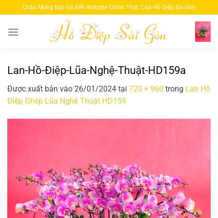
Bỏ
Chào Mừng Bạn Đã Đến Website Chính Thức Của Hồ Diệp Sài Gòn
qua
nội
dung
Lan-Hồ-Điệp-Lũa-Nghệ-Thuật-HD159a
Được xuất bản vào
26/01/2024
tại
720 × 960
trong
Lan Hồ
Điệp Ghép Lũa Nghệ Thuật HD159