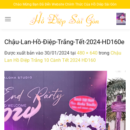
Bỏ
Chào Mừng Bạn Đã Đến Website Chính Thức Của Hồ Diệp Sài Gòn
qua
nội
dung
Chậu-Lan-Hồ-Điệp-Trắng-Tết-2024-HD160e
Được xuất bản vào
30/01/2024
tại
480 × 640
trong
Chậu
Lan Hồ Điệp Trắng 10 Cành Tết 2024 HD160