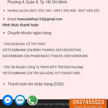
Phường 4, Quận 8, Tp. Hồ Chí Minh.
Hotline 24/24:
0937.555.749 ~ 0931.555.908 - 0937.455.523
Email:
hoatuoilethuy123@gmail.com
Hình thức thanh toán
Chuyển khoản ngân hàng.
- Chủ tài khoản:
LÊ THỊ THÚY
.
VIETCOMBANK (CN BÌNH THẠNH):
0531002497344
.
SACOMBANK (CN PHẠM NGỌC THẠCH):
060105836468
- Chủ Tài Khoản: Công Ty TNHH MTV Thế Giới Hoa Đẹp.
VIETCOMBANK (CN TÂY SÀI GÒN):
0171003471080
.
Thanh toán khi nhận hàng (COD).
0937455523
© 2024 Hoa Lan Hồ Điệp Sài Gòn
(chạm để gọi đặt hoa)