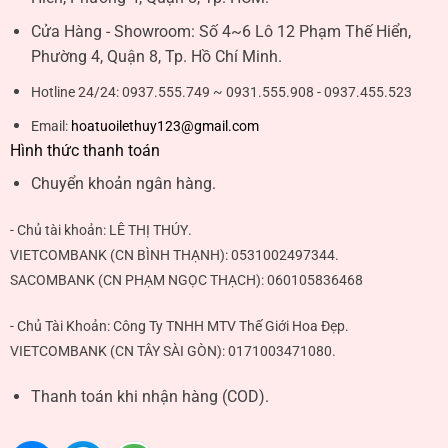
Cửa Hàng - Showroom:
Số 4~6 Lô 12 Phạm Thế Hiển,
Phường 4, Quận 8, Tp. Hồ Chí Minh.
Hotline 24/24:
0937.555.749 ~ 0931.555.908 - 0937.455.523
Email:
hoatuoilethuy123@gmail.com
Hình thức thanh toán
Chuyển khoản ngân hàng.
- Chủ tài khoản:
LÊ THỊ THÚY
.
VIETCOMBANK (CN BÌNH THẠNH):
0531002497344
.
SACOMBANK (CN PHẠM NGỌC THẠCH):
060105836468
- Chủ Tài Khoản: Công Ty TNHH MTV Thế Giới Hoa Đẹp.
VIETCOMBANK (CN TÂY SÀI GÒN):
0171003471080
.
Thanh toán khi nhận hàng (COD).