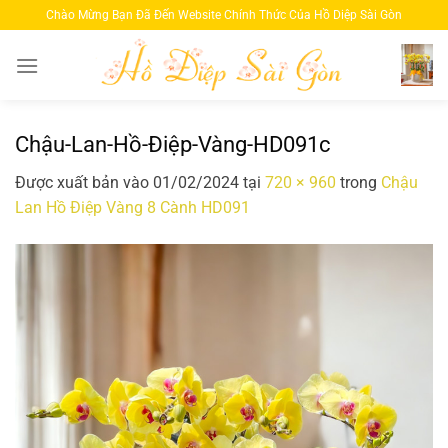
Bỏ
Chào Mừng Bạn Đã Đến Website Chính Thức Của Hồ Diệp Sài Gòn
qua
nội
dung
Chậu-Lan-Hồ-Điệp-Vàng-HD091c
Được xuất bản vào
01/02/2024
tại
720 × 960
trong
Chậu
Lan Hồ Điệp Vàng 8 Cành HD091