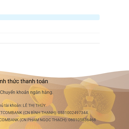
nh thức thanh toán
Chuyển khoản ngân hàng.
hủ tài khoản:
LÊ THỊ THÚY
.
ETCOMBANK (CN BÌNH THẠNH):
0531002497344
.
COMBANK (CN PHẠM NGỌC THẠCH):
060105836468