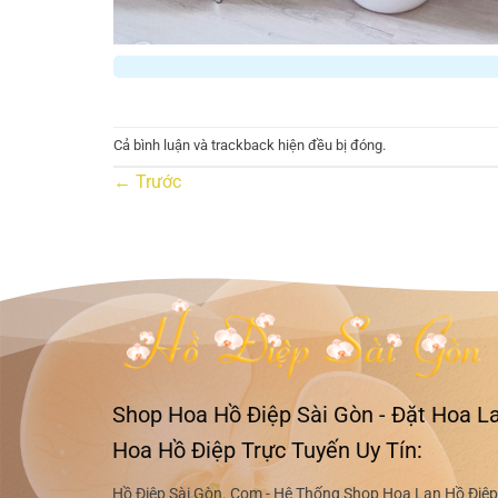
Cả bình luận và trackback hiện đều bị đóng.
←
Trước
Shop Hoa Hồ Điệp Sài Gòn - Đặt Hoa La
Hoa Hồ Điệp Trực Tuyến Uy Tín:
Hồ Điệp Sài Gòn. Com - Hệ Thống Shop Hoa Lan Hồ Điệp