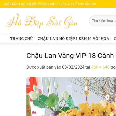
Bỏ
Chào Mừng Bạn Đã Đến Website Chính Thức Của Hồ Diệp Sài Gòn
qua
nội
Tìm
dung
kiếm:
TRANG CHỦ
CHẬU LAN HỒ ĐIỆP 1 ĐẾN 10 VÒI HOA
Chậu-Lan-Vàng-VIP-18-Cành
Được xuất bản vào
03/02/2024
tại
480 × 640
tr