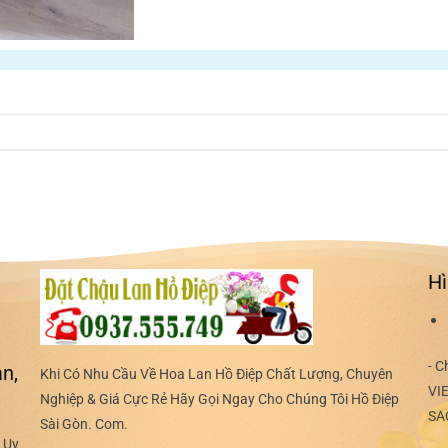
Hì
- C
n,
Khi Có Nhu Cầu Về Hoa Lan Hồ Điệp Chất Lượng, Chuyên
VI
Nghiệp & Giá Cực Rẻ Hãy Gọi Ngay Cho Chúng Tôi Hồ Điệp
SA
Sài Gòn. Com.
 Uy