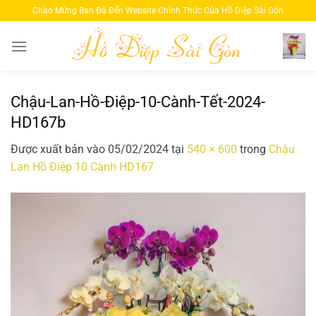
Bỏ
Chào Mừng Bạn Đã Đến Website Chính Thức Của Hồ Diệp Sài Gòn
qua
nội
dung
Chậu-Lan-Hồ-Điệp-10-Cành-Tết-2024-
HD167b
Được xuất bản vào
05/02/2024
tại
540 × 600
trong
Chậu
Lan Hồ Điệp 10 Cành HD167