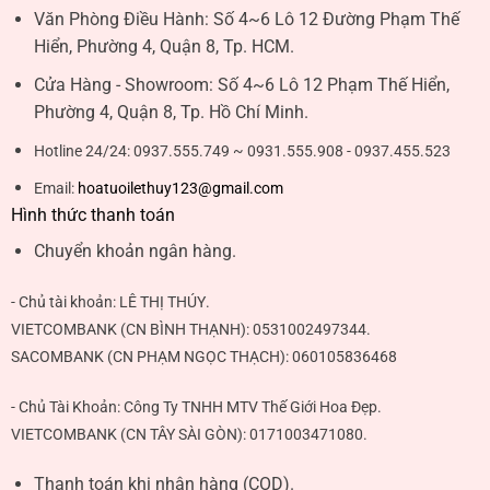
Văn Phòng Điều Hành:
Số 4~6 Lô 12 Đường Phạm Thế
Hiển, Phường 4, Quận 8, Tp. HCM.
Cửa Hàng - Showroom:
Số 4~6 Lô 12 Phạm Thế Hiển,
Phường 4, Quận 8, Tp. Hồ Chí Minh.
Hotline 24/24:
0937.555.749 ~ 0931.555.908 - 0937.455.523
Email:
hoatuoilethuy123@gmail.com
Hình thức thanh toán
Chuyển khoản ngân hàng.
- Chủ tài khoản:
LÊ THỊ THÚY
.
VIETCOMBANK (CN BÌNH THẠNH):
0531002497344
.
SACOMBANK (CN PHẠM NGỌC THẠCH):
060105836468
- Chủ Tài Khoản: Công Ty TNHH MTV Thế Giới Hoa Đẹp.
VIETCOMBANK (CN TÂY SÀI GÒN):
0171003471080
.
Thanh toán khi nhận hàng (COD).