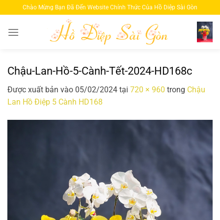
Bỏ
Chào Mừng Bạn Đã Đến Website Chính Thức Của Hồ Diệp Sài Gòn
qua
nội
dung
Chậu-Lan-Hồ-5-Cành-Tết-2024-HD168c
Được xuất bản vào
05/02/2024
tại
720 × 960
trong
Chậu
Lan Hồ Điệp 5 Cành HD168