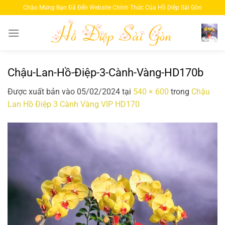
Bỏ
Chào Mừng Bạn Đã Đến Website Chính Thức Của Hồ Diệp Sài Gòn
qua
nội
dung
Chậu-Lan-Hồ-Điệp-3-Cành-Vàng-HD170b
Được xuất bản vào
05/02/2024
tại
540 × 600
trong
Chậu
Lan Hồ Điệp 3 Cành Vàng VIP HD170