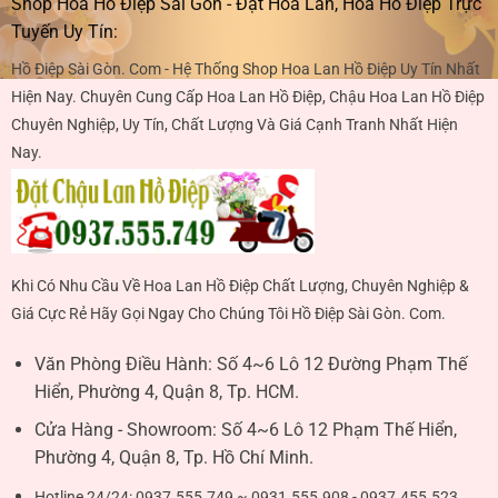
Shop Hoa Hồ Điệp Sài Gòn - Đặt Hoa Lan, Hoa Hồ Điệp Trực
Tuyến Uy Tín:
Hồ Điệp Sài Gòn. Com - Hệ Thống Shop Hoa Lan Hồ Điệp Uy Tín Nhất
Hiện Nay. Chuyên Cung Cấp Hoa Lan Hồ Điệp, Chậu Hoa Lan Hồ Điệp
Chuyên Nghiệp, Uy Tín, Chất Lượng Và Giá Cạnh Tranh Nhất Hiện
Nay.
Khi Có Nhu Cầu Về Hoa Lan Hồ Điệp Chất Lượng, Chuyên Nghiệp &
Giá Cực Rẻ Hãy Gọi Ngay Cho Chúng Tôi Hồ Điệp Sài Gòn. Com.
Văn Phòng Điều Hành:
Số 4~6 Lô 12 Đường Phạm Thế
Hiển, Phường 4, Quận 8, Tp. HCM.
Cửa Hàng - Showroom:
Số 4~6 Lô 12 Phạm Thế Hiển,
Phường 4, Quận 8, Tp. Hồ Chí Minh.
Hotline 24/24:
0937.555.749 ~ 0931.555.908 - 0937.455.523