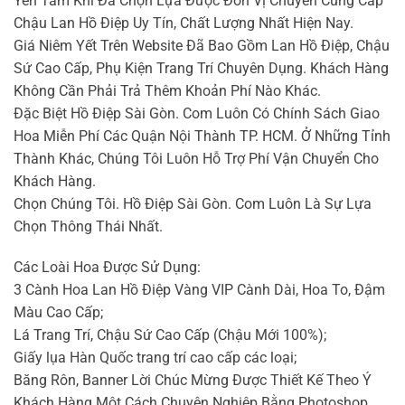
Yên Tâm Khi Đã Chọn Lựa Được Đơn Vị Chuyên Cung Cấp
Chậu Lan Hồ Điệp Uy Tín, Chất Lượng Nhất Hiện Nay.
Giá Niêm Yết Trên Website Đã Bao Gồm Lan Hồ Điệp, Chậu
Sứ Cao Cấp, Phụ Kiện Trang Trí Chuyên Dụng. Khách Hàng
Không Cần Phải Trả Thêm Khoản Phí Nào Khác.
Đặc Biệt Hồ Điệp Sài Gòn. Com Luôn Có Chính Sách Giao
Hoa Miễn Phí Các Quận Nội Thành TP. HCM. Ở Những Tỉnh
Thành Khác, Chúng Tôi Luôn Hỗ Trợ Phí Vận Chuyển Cho
Khách Hàng.
Chọn Chúng Tôi. Hồ Điệp Sài Gòn. Com Luôn Là Sự Lựa
Chọn Thông Thái Nhất.
Các Loài Hoa Được Sử Dụng:
3 Cành Hoa Lan Hồ Điệp Vàng VIP Cành Dài, Hoa To, Đậm
Màu Cao Cấp;
Lá Trang Trí, Chậu Sứ Cao Cấp (Chậu Mới 100%);
Giấy lụa Hàn Quốc trang trí cao cấp các loại;
Băng Rôn, Banner Lời Chúc Mừng Được Thiết Kế Theo Ý
Khách Hàng Một Cách Chuyên Nghiệp Bằng Photoshop.