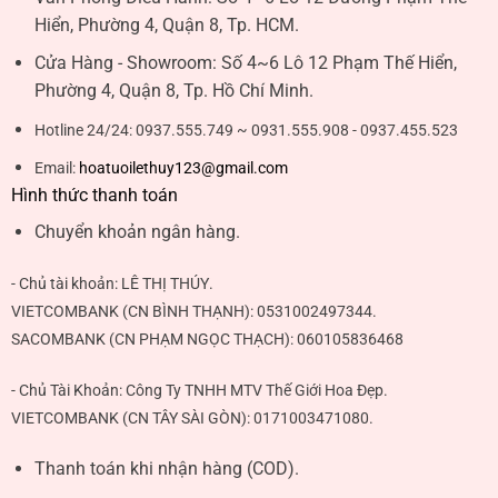
Hiển, Phường 4, Quận 8, Tp. HCM.
Cửa Hàng - Showroom:
Số 4~6 Lô 12 Phạm Thế Hiển,
Phường 4, Quận 8, Tp. Hồ Chí Minh.
Hotline 24/24:
0937.555.749 ~ 0931.555.908 - 0937.455.523
Email:
hoatuoilethuy123@gmail.com
Hình thức thanh toán
Chuyển khoản ngân hàng.
- Chủ tài khoản:
LÊ THỊ THÚY
.
VIETCOMBANK (CN BÌNH THẠNH):
0531002497344
.
SACOMBANK (CN PHẠM NGỌC THẠCH):
060105836468
- Chủ Tài Khoản: Công Ty TNHH MTV Thế Giới Hoa Đẹp.
VIETCOMBANK (CN TÂY SÀI GÒN):
0171003471080
.
Thanh toán khi nhận hàng (COD).