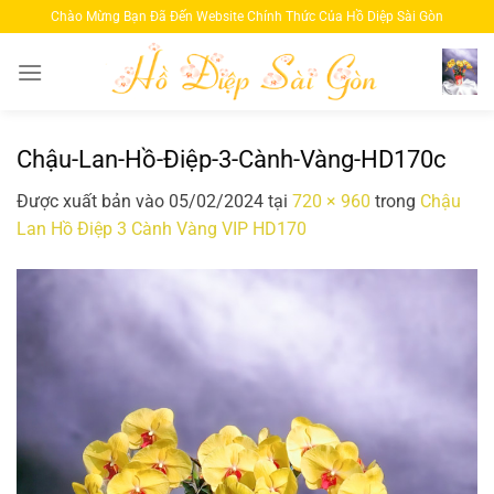
Bỏ
Chào Mừng Bạn Đã Đến Website Chính Thức Của Hồ Diệp Sài Gòn
qua
nội
dung
Chậu-Lan-Hồ-Điệp-3-Cành-Vàng-HD170c
Được xuất bản vào
05/02/2024
tại
720 × 960
trong
Chậu
Lan Hồ Điệp 3 Cành Vàng VIP HD170