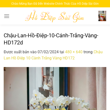
Bỏ
Chào Mừng Bạn Đã Đến Website Chính Thức Của Hồ Diệp Sài Gòn
qua
nội
dung
Chậu-Lan-Hồ-Điệp-10-Cánh-Trắng-Vàng-
HD172d
Được xuất bản vào
07/02/2024
tại
480 × 640
trong
Chậu
Lan Hồ Điệp 10 Cành Trắng Vàng HD172