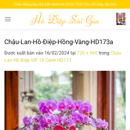
Bỏ
Chào Mừng Bạn Đã Đến Website Chính Thức Của Hồ Diệp Sài Gòn
qua
nội
dung
Chậu-Lan-Hồ-Điệp-Hồng-Vàng-HD173a
Được xuất bản vào
16/02/2024
tại
720 × 960
trong
Chậu
Lan Hồ Điệp VIP 18 Cành HD173