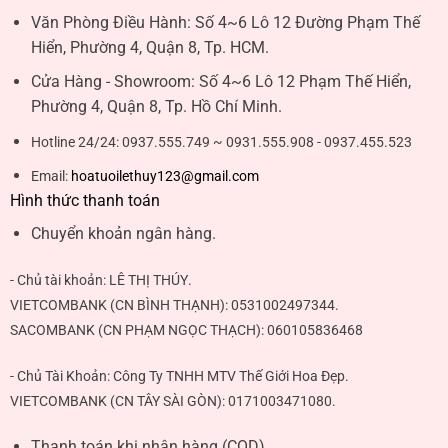
Văn Phòng Điều Hành:
Số 4~6 Lô 12 Đường Phạm Thế
Hiển, Phường 4, Quận 8, Tp. HCM.
Cửa Hàng - Showroom:
Số 4~6 Lô 12 Phạm Thế Hiển,
Phường 4, Quận 8, Tp. Hồ Chí Minh.
Hotline 24/24:
0937.555.749 ~ 0931.555.908 - 0937.455.523
Email:
hoatuoilethuy123@gmail.com
Hình thức thanh toán
Chuyển khoản ngân hàng.
- Chủ tài khoản:
LÊ THỊ THÚY
.
VIETCOMBANK (CN BÌNH THẠNH):
0531002497344
.
SACOMBANK (CN PHẠM NGỌC THẠCH):
060105836468
- Chủ Tài Khoản: Công Ty TNHH MTV Thế Giới Hoa Đẹp.
VIETCOMBANK (CN TÂY SÀI GÒN):
0171003471080
.
Thanh toán khi nhận hàng (COD).