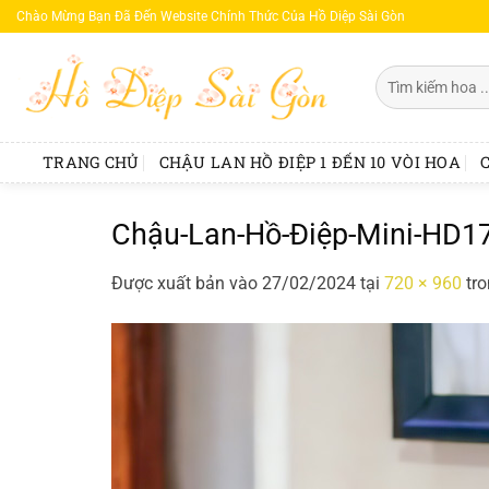
Bỏ
Chào Mừng Bạn Đã Đến Website Chính Thức Của Hồ Diệp Sài Gòn
qua
nội
Tìm
dung
kiếm:
TRANG CHỦ
CHẬU LAN HỒ ĐIỆP 1 ĐẾN 10 VÒI HOA
Chậu-Lan-Hồ-Điệp-Mini-HD1
Được xuất bản vào
27/02/2024
tại
720 × 960
tr