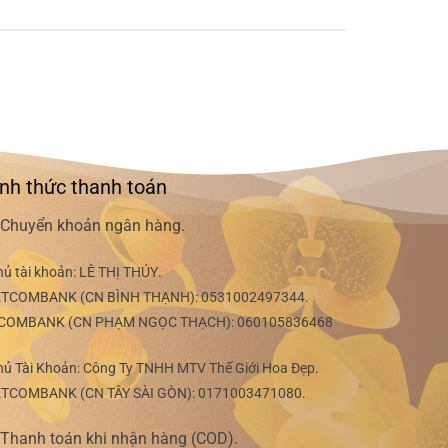
nh thức thanh toán
Chuyển khoản ngân hàng.
hủ tài khoản:
LÊ THỊ THÚY
.
ETCOMBANK (CN BÌNH THẠNH):
0531002497344
.
COMBANK (CN PHẠM NGỌC THẠCH):
060105836468
hủ Tài Khoản: Công Ty TNHH MTV Thế Giới Hoa Đẹp.
ETCOMBANK (CN TÂY SÀI GÒN):
0171003471080
.
Thanh toán khi nhận hàng (COD).