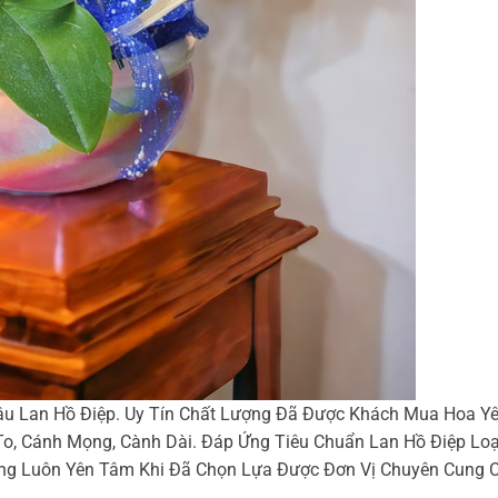
ậu Lan Hồ Điệp. Uy Tín Chất Lượng Đã Được Khách Mua Hoa Y
o, Cánh Mọng, Cành Dài. Đáp Ứng Tiêu Chuẩn Lan Hồ Điệp Loạ
g Luôn Yên Tâm Khi Đã Chọn Lựa Được Đơn Vị Chuyên Cung Cấ