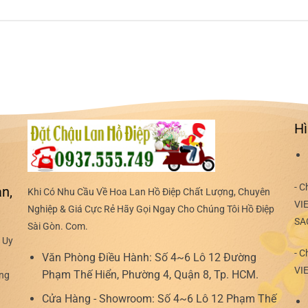
Hì
- C
n,
Khi Có Nhu Cầu Về Hoa Lan Hồ Điệp Chất Lượng, Chuyên
VI
Nghiệp & Giá Cực Rẻ Hãy Gọi Ngay Cho Chúng Tôi Hồ Điệp
SA
Sài Gòn. Com.
 Uy
- C
Văn Phòng Điều Hành:
Số 4~6 Lô 12 Đường
VI
Phạm Thế Hiển, Phường 4, Quận 8, Tp. HCM.
ợng
Cửa Hàng - Showroom:
Số 4~6 Lô 12 Phạm Thế