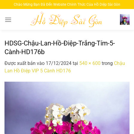
Bỏ
Chào Mừng Bạn Đã Đến Website Chính Thức Của Hồ Diệp Sài Gòn
qua
nội
dung
HDSG-Chậu-Lan-Hồ-Điệp-Trắng-Tím-5-
Cành-HD176b
Được xuất bản vào
17/12/2024
tại
540 × 600
trong
Chậu
Lan Hồ Điệp VIP 5 Cành HD176