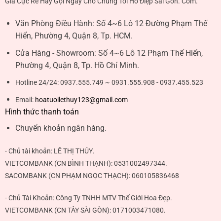
Giá Cực Rẻ Hãy Gọi Ngay Cho Chúng Tôi Hồ Điệp Sài Gòn. Com.
Văn Phòng Điều Hành:
Số 4~6 Lô 12 Đường Phạm Thế
Hiển, Phường 4, Quận 8, Tp. HCM.
Cửa Hàng - Showroom:
Số 4~6 Lô 12 Phạm Thế Hiển,
Phường 4, Quận 8, Tp. Hồ Chí Minh.
Hotline 24/24:
0937.555.749 ~ 0931.555.908 - 0937.455.523
Email:
hoatuoilethuy123@gmail.com
Hình thức thanh toán
Chuyển khoản ngân hàng.
- Chủ tài khoản:
LÊ THỊ THÚY
.
VIETCOMBANK (CN BÌNH THẠNH):
0531002497344
.
SACOMBANK (CN PHẠM NGỌC THẠCH):
060105836468
- Chủ Tài Khoản: Công Ty TNHH MTV Thế Giới Hoa Đẹp.
VIETCOMBANK (CN TÂY SÀI GÒN):
0171003471080
.