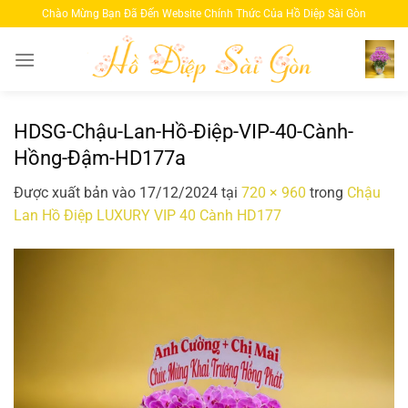
Bỏ
Chào Mừng Bạn Đã Đến Website Chính Thức Của Hồ Diệp Sài Gòn
qua
nội
dung
HDSG-Chậu-Lan-Hồ-Điệp-VIP-40-Cành-
Hồng-Đậm-HD177a
Được xuất bản vào
17/12/2024
tại
720 × 960
trong
Chậu
Lan Hồ Điệp LUXURY VIP 40 Cành HD177