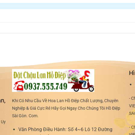
Hì
- C
n,
Khi Có Nhu Cầu Về Hoa Lan Hồ Điệp Chất Lượng, Chuyên
VI
Nghiệp & Giá Cực Rẻ Hãy Gọi Ngay Cho Chúng Tôi Hồ Điệp
SA
Sài Gòn. Com.
 Uy
- C
Văn Phòng Điều Hành:
Số 4~6 Lô 12 Đường
VI