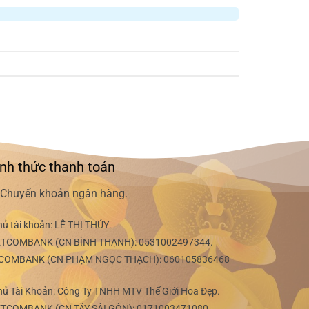
nh thức thanh toán
Chuyển khoản ngân hàng.
hủ tài khoản:
LÊ THỊ THÚY
.
ETCOMBANK (CN BÌNH THẠNH):
0531002497344
.
COMBANK (CN PHẠM NGỌC THẠCH):
060105836468
hủ Tài Khoản: Công Ty TNHH MTV Thế Giới Hoa Đẹp.
ETCOMBANK (CN TÂY SÀI GÒN):
0171003471080
.