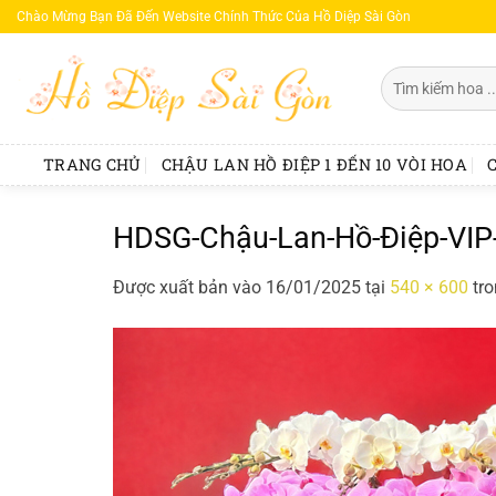
Bỏ
Chào Mừng Bạn Đã Đến Website Chính Thức Của Hồ Diệp Sài Gòn
qua
nội
Tìm
dung
kiếm:
TRANG CHỦ
CHẬU LAN HỒ ĐIỆP 1 ĐẾN 10 VÒI HOA
HDSG-Chậu-Lan-Hồ-Điệp-VI
Được xuất bản vào
16/01/2025
tại
540 × 600
tr