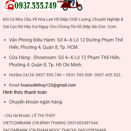
Khi Có Nhu Cầu Về Hoa Lan Hồ Điệp Chất Lượng, Chuyên Nghiệp &
Giá Cực Rẻ Hãy Gọi Ngay Cho Chúng Tôi Hồ Điệp Sài Gòn. Com.
Văn Phòng Điều Hành:
Số 4~6 Lô 12 Đường Phạm Thế
Hiển, Phường 4, Quận 8, Tp. HCM.
Cửa Hàng - Showroom:
Số 4~6 Lô 12 Phạm Thế Hiển,
Phường 4, Quận 8, Tp. Hồ Chí Minh.
Hotline 24/24:
0937.555.749 ~ 0931.555.908 - 0937.455.523
Email:
hoatuoilethuy123@gmail.com
Hình thức thanh toán
Chuyển khoản ngân hàng.
- Chủ tài khoản:
LÊ THỊ THÚY
.
VIETCOMBANK (CN BÌNH THẠNH):
0531002497344
.
SACOMBANK (CN PHẠM NGỌC THẠCH):
060105836468