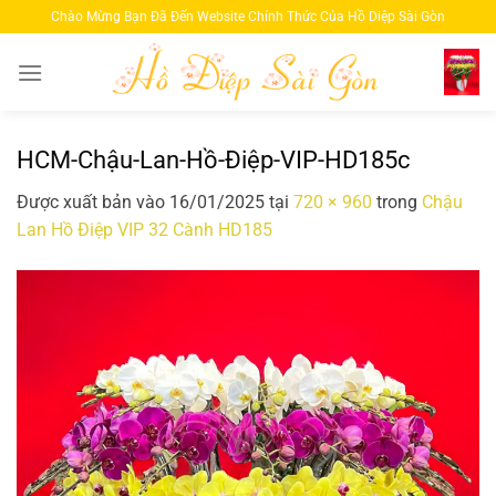
Bỏ
Chào Mừng Bạn Đã Đến Website Chính Thức Của Hồ Diệp Sài Gòn
qua
nội
dung
HCM-Chậu-Lan-Hồ-Điệp-VIP-HD185c
Được xuất bản vào
16/01/2025
tại
720 × 960
trong
Chậu
Lan Hồ Điệp VIP 32 Cành HD185