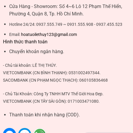
Cửa Hàng - Showroom:
Số 4~6 Lô 12 Phạm Thế Hiển,
Phường 4, Quận 8, Tp. Hồ Chí Minh.
Hotline 24/24:
0937.555.749 ~ 0931.555.908 - 0937.455.523
Email:
hoatuoilethuy123@gmail.com
Hình thức thanh toán
Chuyển khoản ngân hàng.
- Chủ tài khoản:
LÊ THỊ THÚY
.
VIETCOMBANK (CN BÌNH THẠNH):
0531002497344
.
SACOMBANK (CN PHẠM NGỌC THẠCH):
060105836468
- Chủ Tài Khoản: Công Ty TNHH MTV Thế Giới Hoa Đẹp.
VIETCOMBANK (CN TÂY SÀI GÒN):
0171003471080
.
Thanh toán khi nhận hàng (COD).