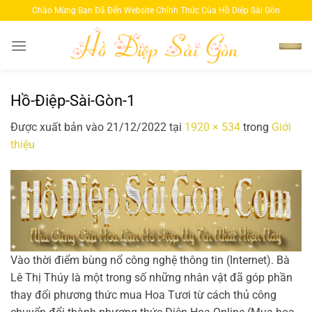
Bỏ
Chào Mừng Bạn Đã Đến Website Chính Thức Của Hồ Diệp Sài Gòn
qua
nội
dung
Hồ-Điệp-Sài-Gòn-1
Được xuất bản vào
21/12/2022
tại
1920 × 534
trong
Giới
thiệu
Vào thời điểm bùng nổ công nghệ thông tin (Internet). Bà
Lê Thị Thúy là một trong số những nhân vật đã góp phần
thay đổi phương thức mua Hoa Tươi từ cách thủ công