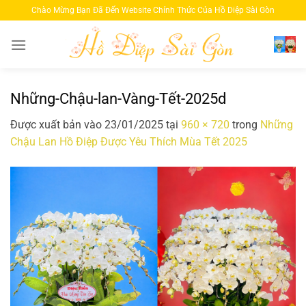
Bỏ
Chào Mừng Bạn Đã Đến Website Chính Thức Của Hồ Diệp Sài Gòn
qua
nội
dung
Những-Chậu-lan-Vàng-Tết-2025d
Được xuất bản vào
23/01/2025
tại
960 × 720
trong
Những
Chậu Lan Hồ Điệp Được Yêu Thích Mùa Tết 2025