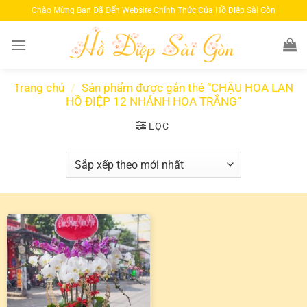
Bỏ
Chào Mừng Bạn Đã Đến Website Chính Thức Của Hồ Diệp Sài Gòn
qua
nội
dung
Trang chủ
/
Sản phẩm được gắn thẻ “CHẬU HOA LAN
HỒ ĐIỆP 12 NHÁNH HOA TRẮNG”
LỌC