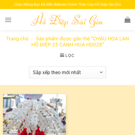
Bỏ
Chào Mừng Bạn Đã Đến Website Chính Thức Của Hồ Diệp Sài Gòn
qua
nội
dung
Trang chủ
/
Sản phẩm được gắn thẻ “CHẬU HOA LAN
HỒ ĐIỆP 25 CÀNH HOA HD028”
LỌC