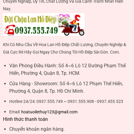
Chuyên Nghiệp, Uy Tín, Chất Lượng Và Giá Cạnh Tranh Nhất Hiện
Nay.
Khi Có Nhu Cầu Về Hoa Lan Hồ Điệp Chất Lượng, Chuyên Nghiệp &
Giá Cực Rẻ Hãy Gọi Ngay Cho Chúng Tôi Hồ Điệp Sài Gòn. Com.
Văn Phòng Điều Hành:
Số 4~6 Lô 12 Đường Phạm Thế
Hiển, Phường 4, Quận 8, Tp. HCM.
Cửa Hàng - Showroom:
Số 4~6 Lô 12 Phạm Thế Hiển,
Phường 4, Quận 8, Tp. Hồ Chí Minh.
Hotline 24/24:
0937.555.749 ~ 0931.555.908 - 0937.455.523
Email:
hoatuoilethuy123@gmail.com
Hình thức thanh toán
Chuyển khoản ngân hàng.