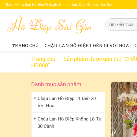
Bỏ
Chào Mừng Bạn Đã Đến Website Chính Thức Của Hồ Diệp Sài Gòn
qua
nội
Tìm
dung
kiếm:
TRANG CHỦ
CHẬU LAN HỒ ĐIỆP 1 ĐẾN 10 VÒI HOA
Trang chủ
/
Sản phẩm được gắn thẻ “CH
HD060”
Danh mục sản phẩm
Chậu Lan Hồ Điệp 11 Đến 20
Vòi Hoa
Chậu Lan Hồ Điệp Khổng Lồ Từ
30 Cành