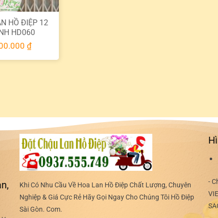
N HỒ ĐIỆP 12
NH HD060
00.000
₫
Hì
- C
n,
Khi Có Nhu Cầu Về Hoa Lan Hồ Điệp Chất Lượng, Chuyên
VI
Nghiệp & Giá Cực Rẻ Hãy Gọi Ngay Cho Chúng Tôi Hồ Điệp
SA
Sài Gòn. Com.