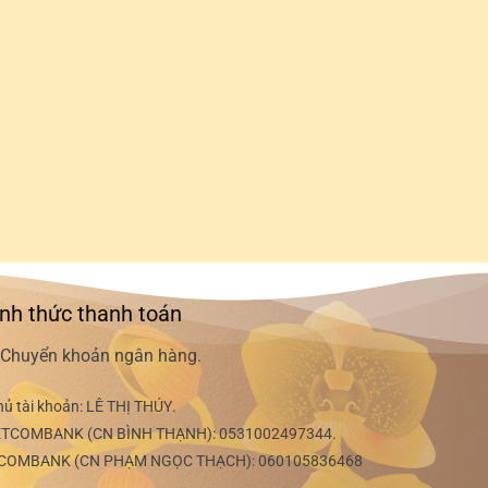
nh thức thanh toán
Chuyển khoản ngân hàng.
hủ tài khoản:
LÊ THỊ THÚY
.
ETCOMBANK (CN BÌNH THẠNH):
0531002497344
.
COMBANK (CN PHẠM NGỌC THẠCH):
060105836468