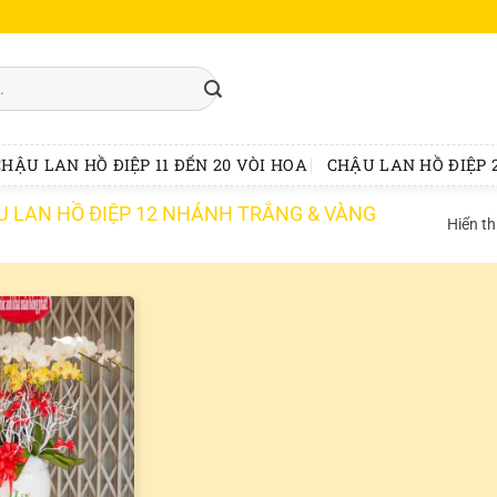
CHẬU LAN HỒ ĐIỆP 11 ĐẾN 20 VÒI HOA
CHẬU LAN HỒ ĐIỆP 2
ẬU LAN HỒ ĐIỆP 12 NHÁNH TRẮNG & VÀNG
Hiển th