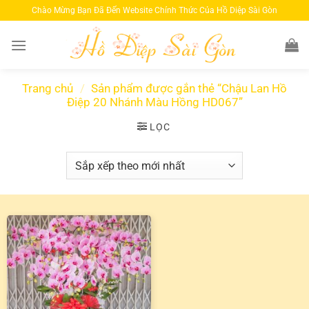
Bỏ
Chào Mừng Bạn Đã Đến Website Chính Thức Của Hồ Diệp Sài Gòn
qua
nội
dung
Trang chủ
/
Sản phẩm được gắn thẻ “Chậu Lan Hồ
Điệp 20 Nhánh Màu Hồng HD067”
LỌC