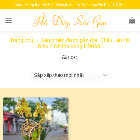
Bỏ
Chào Mừng Bạn Đã Đến Website Chính Thức Của Hồ Diệp Sài Gòn
qua
nội
dung
Trang chủ
/
Sản phẩm được gắn thẻ “Chậu Lan Hồ
Điệp 4 Nhánh Vàng HD083”
LỌC