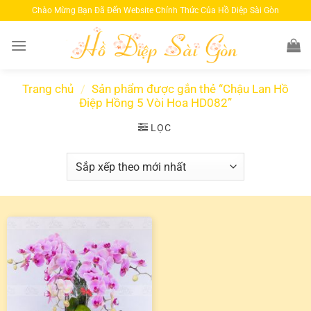
Bỏ
Chào Mừng Bạn Đã Đến Website Chính Thức Của Hồ Diệp Sài Gòn
qua
nội
dung
Trang chủ
/
Sản phẩm được gắn thẻ “Chậu Lan Hồ
Điệp Hồng 5 Vòi Hoa HD082”
LỌC