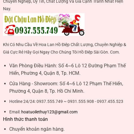
Chuyên Nghiệp, Uy Tín, Chất Lượng Và Giá Cạnh Tranh Nhất Hiện
Nay.
Khi Có Nhu Cầu Về Hoa Lan Hồ Điệp Chất Lượng, Chuyên Nghiệp &
Giá Cực Rẻ Hãy Gọi Ngay Cho Chúng Tôi Hồ Điệp Sài Gòn. Com.
Văn Phòng Điều Hành:
Số 4~6 Lô 12 Đường Phạm Thế
Hiển, Phường 4, Quận 8, Tp. HCM.
Cửa Hàng - Showroom:
Số 4~6 Lô 12 Phạm Thế Hiển,
Phường 4, Quận 8, Tp. Hồ Chí Minh.
Hotline 24/24:
0937.555.749 ~ 0931.555.908 - 0937.455.523
Email:
hoatuoilethuy123@gmail.com
Hình thức thanh toán
Chuyển khoản ngân hàng.