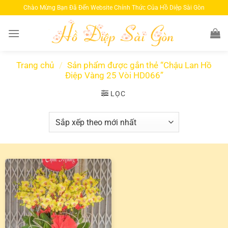
Bỏ
Chào Mừng Bạn Đã Đến Website Chính Thức Của Hồ Diệp Sài Gòn
qua
nội
dung
Trang chủ
/
Sản phẩm được gắn thẻ “Chậu Lan Hồ
Điệp Vàng 25 Vòi HD066”
LỌC