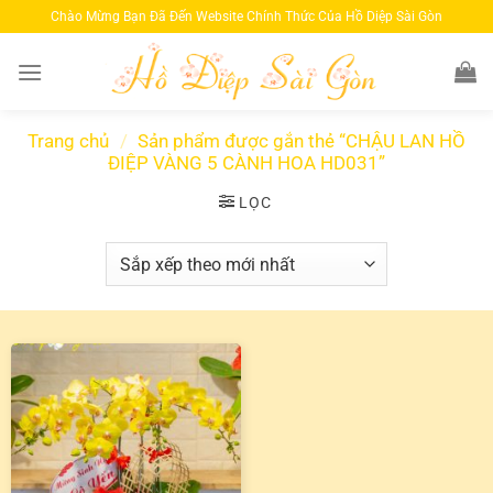
Bỏ
Chào Mừng Bạn Đã Đến Website Chính Thức Của Hồ Diệp Sài Gòn
qua
nội
dung
Trang chủ
/
Sản phẩm được gắn thẻ “CHẬU LAN HỒ
ĐIỆP VÀNG 5 CÀNH HOA HD031”
LỌC