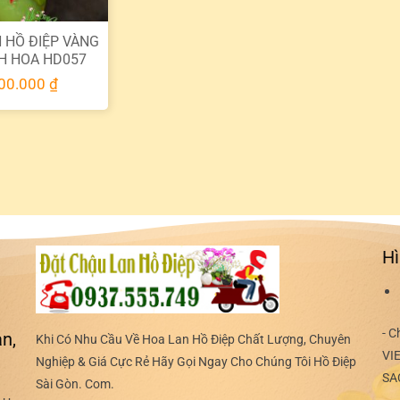
 HỒ ĐIỆP VÀNG
H HOA HD057
00.000
₫
Hì
- C
n,
Khi Có Nhu Cầu Về Hoa Lan Hồ Điệp Chất Lượng, Chuyên
VI
Nghiệp & Giá Cực Rẻ Hãy Gọi Ngay Cho Chúng Tôi Hồ Điệp
SA
Sài Gòn. Com.