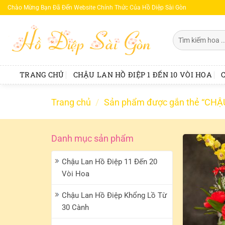
Bỏ
Chào Mừng Bạn Đã Đến Website Chính Thức Của Hồ Diệp Sài Gòn
qua
nội
Tìm
dung
kiếm:
TRANG CHỦ
CHẬU LAN HỒ ĐIỆP 1 ĐẾN 10 VÒI HOA
Trang chủ
/
Sản phẩm được gắn thẻ “CH
Danh mục sản phẩm
Chậu Lan Hồ Điệp 11 Đến 20
Vòi Hoa
Chậu Lan Hồ Điệp Khổng Lồ Từ
30 Cành