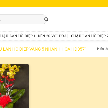
CHẬU LAN HỒ ĐIỆP 11 ĐẾN 20 VÒI HOA
CHẬU LAN HỒ ĐIỆP 2
ẬU LAN HỒ ĐIỆP VÀNG 5 NHÁNH HOA HD057”
Hiển th