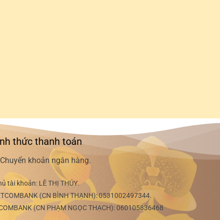
nh thức thanh toán
Chuyển khoản ngân hàng.
hủ tài khoản:
LÊ THỊ THÚY
.
ETCOMBANK (CN BÌNH THẠNH):
0531002497344
.
COMBANK (CN PHẠM NGỌC THẠCH):
060105836468