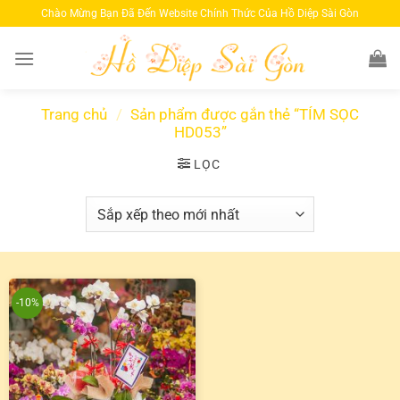
Bỏ
Chào Mừng Bạn Đã Đến Website Chính Thức Của Hồ Diệp Sài Gòn
qua
nội
dung
Trang chủ
/
Sản phẩm được gắn thẻ “TÍM SỌC
HD053”
LỌC
-10%